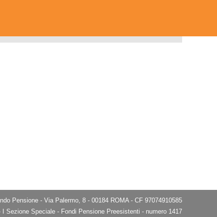
do Pensione - Via Palermo, 8 - 00184 ROMA - CF 97074910585
e - I Sezione Speciale - Fondi Pensione Preesistenti - numero 1417