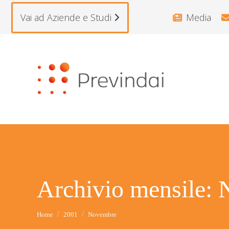
Vai ad Aziende e Studi
Media
Archivio mensile:
Tu sei qui:
Home
2001
Novembre