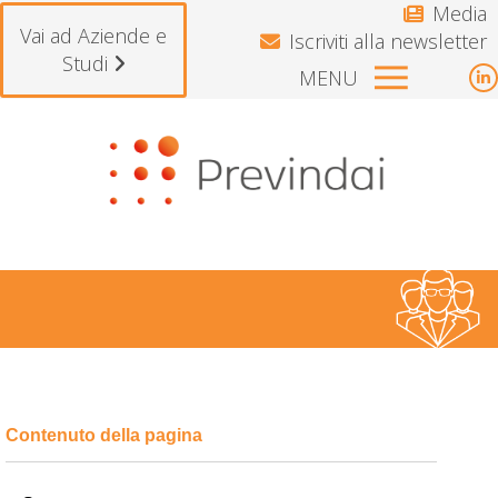
Media
Vai ad Aziende e
Iscriviti alla newsletter
Studi
MENU
L
p
Si avvisano gli iscritti che il Fondo resterà chi
o
i
n
w
Tu sei qui: