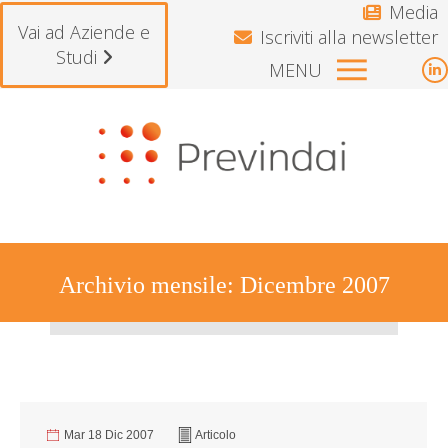
Media
Vai ad Aziende e
Iscriviti alla newsletter
Studi
MENU
L
p
Si avvisano gli iscritti che il Fondo
o
i
n
w
Archivio mensile:
Dicembre 2007
Tu sei qui:
Mar 18 Dic 2007
Articolo