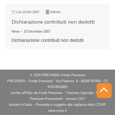
Lun 10 Dic 2007
Articolo
Dichiarazione contributi non dedotti
News
10 Dicembre 2007
Dichiarazione contributi non dedotti
© 2020 PREVINDAI Fondo Pensione
PREVINDAI - Fondo Pensione - Via Palermo, 8 - 00184 ROMA - CF
97074910585
Iscritto all'Albo dei Fondi Pensione - I Sezione Speciale - Fondi
Pensione Preesistenti - numero 1417
Istituito in Italia – Previndai è soggetto alla vigilanza della COVIP
www.covip.it