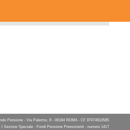
do Pensione - Via Palermo, 8 - 00184 ROMA - CF 97074910585
e - I Sezione Speciale - Fondi Pensione Preesistenti - numero 1417