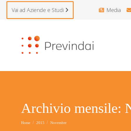
Vai ad Aziende e Studi
Media
Archivio mensile:
Tu sei qui:
Home
2015
Novembre