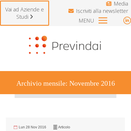
Media
Vai ad Aziende e
Iscriviti alla newsletter
Studi
MENU
L
p
Si avvisano gli iscritti che il Fondo
o
i
n
w
Archivio mensile:
Novembre 2016
Tu sei qui:
Lun 28 Nov 2016
Articolo