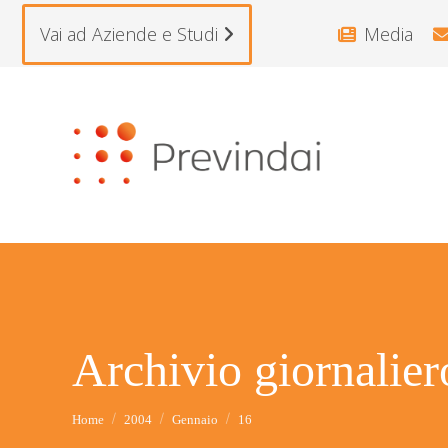
Vai ad Aziende e Studi
Media
Archivio giornalie
Tu sei qui:
Home
2004
Gennaio
16