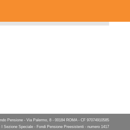
do Pensione - Via Palermo, 8 - 00184 ROMA - CF 97074910585
e - I Sezione Speciale - Fondi Pensione Preesistenti - numero 1417