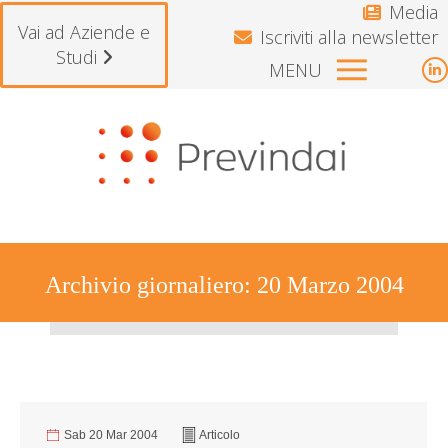
Media
Vai ad Aziende e
Iscriviti alla newsletter
Studi
MENU
L
p
Si avvisano gli iscritti che il 
o
i
n
w
Archivio giornaliero:
20 Marzo 2004
Tu sei qui:
Sab 20 Mar 2004
Articolo