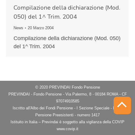
Compilazione della dichiarazione (Mod.
050) del 1^ Trim. 2004
News
20 Marzo 2004
Compilazione della dichiarazione (Mod. 050)
del 1^ Trim. 2004
© 2020 PREVINDAI Fondo Pensione
PREVINDAI - Fondo Pensione - Via Palermo, 8 - 00184 ROMA - CF
97074910585
Iscritto all'Albo dei Fondi Pensione - I Sezione Speciale - Fondi
Pensione Preesistenti - numero 1417
Istituito in Italia – Previndai è soggetto alla vigilanza della COVIP
www.covip.it