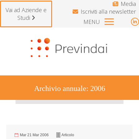
Media
Vai ad Aziende e
Iscriviti alla newsletter
Studi
MENU
L
p
Si avvisano gli iscritti che il F
o
i
n
w
Archivio annuale:
2006
Tu sei qui:
Mar 21 Mar 2006
Articolo