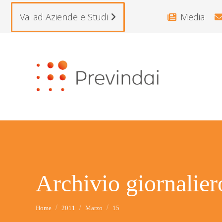
Vai ad Aziende e Studi
Media
Archivio giornalie
Tu sei qui:
Home
2011
Marzo
15