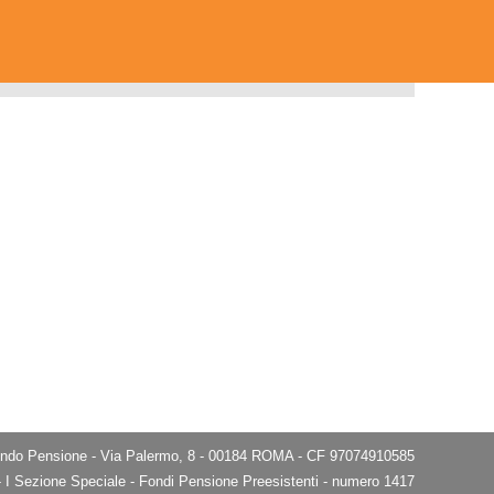
do Pensione - Via Palermo, 8 - 00184 ROMA - CF 97074910585
e - I Sezione Speciale - Fondi Pensione Preesistenti - numero 1417