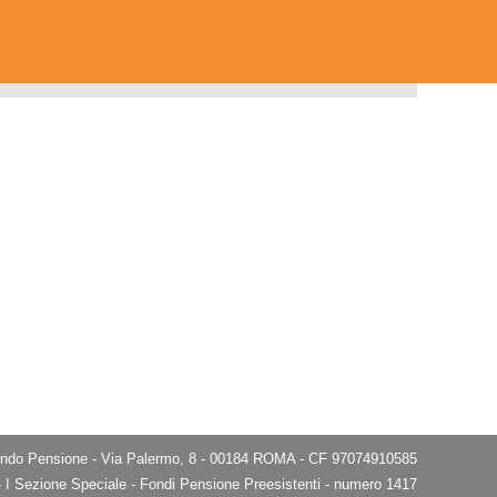
do Pensione - Via Palermo, 8 - 00184 ROMA - CF 97074910585
e - I Sezione Speciale - Fondi Pensione Preesistenti - numero 1417