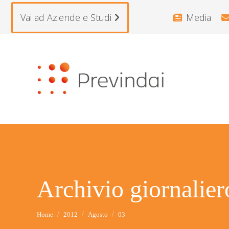
Vai ad Aziende e Studi
Media
Archivio giornalie
Tu sei qui:
Home
2012
Agosto
03