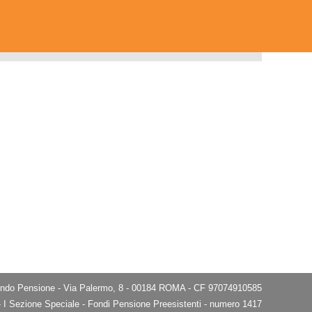
do Pensione - Via Palermo, 8 - 00184 ROMA - CF 97074910585
e - I Sezione Speciale - Fondi Pensione Preesistenti - numero 1417