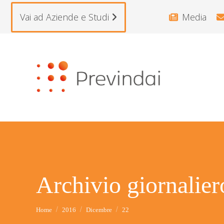
Vai ad Aziende e Studi
Media
Archivio giornalie
Tu sei qui:
Home
2016
Dicembre
22