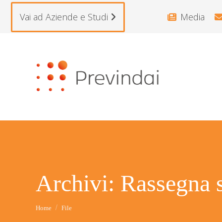
Vai ad Aziende e Studi
Media
Archivi:
Rassegna 
Tu sei qui:
Home
File