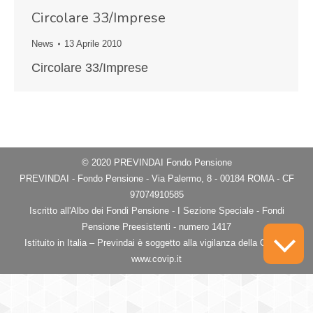
Circolare 33/Imprese
News
13 Aprile 2010
Circolare 33/Imprese
© 2020 PREVINDAI Fondo Pensione
PREVINDAI - Fondo Pensione - Via Palermo, 8 - 00184 ROMA - CF
97074910585
Iscritto all'Albo dei Fondi Pensione - I Sezione Speciale - Fondi
Pensione Preesistenti - numero 1417
Istituito in Italia – Previndai è soggetto alla vigilanza della COVIP
www.covip.it