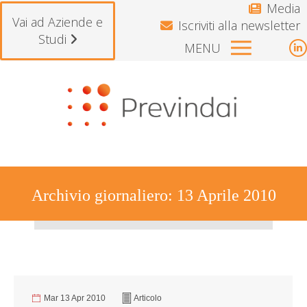
Media
Vai ad Aziende e
Iscriviti alla newsletter
Studi
MENU
L
p
Si avvisano gli iscritti che il Fon
o
i
n
w
Archivio giornaliero:
13 Aprile 2010
Tu sei qui:
Mar 13 Apr 2010
Articolo