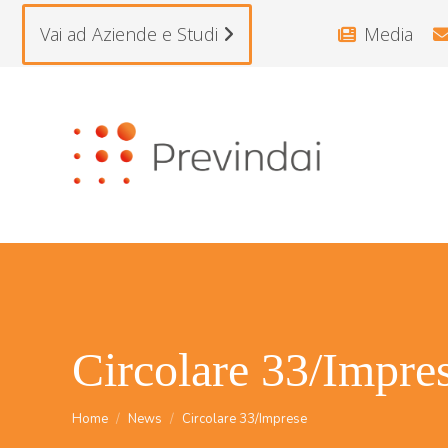
Vai ad Aziende e Studi
Media
Circolare 33/Impre
Tu sei qui:
Home
News
Circolare 33/Imprese