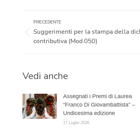
Naviga
PRECEDENTE
tra
Suggerimenti per la stampa della dic
Post
contributiva (Mod.050)
precedente:
i
post
Vedi anche
Assegnati i Premi di Laurea
“Franco Di Giovambattista” –
Undicesima edizione
17 Luglio 2026