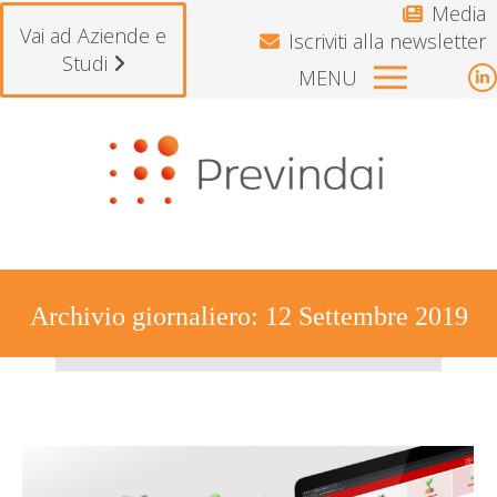
Media
Vai ad Aziende e
Iscriviti alla newsletter
Studi
MENU
L
p
Si avvisano gli iscritti che il Fondo r
o
i
n
w
Archivio giornaliero:
12 Settembre 2019
Tu sei qui: