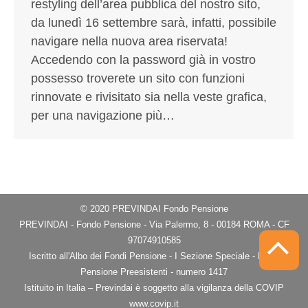
restyling dell’area pubblica del nostro sito,
da lunedì 16 settembre sarà, infatti, possibile
navigare nella nuova area riservata!
Accedendo con la password già in vostro
possesso troverete un sito con funzioni
rinnovate e rivisitato sia nella veste grafica,
per una navigazione più…
© 2020 PREVINDAI Fondo Pensione
PREVINDAI - Fondo Pensione - Via Palermo, 8 - 00184 ROMA - CF
97074910585
Iscritto all'Albo dei Fondi Pensione - I Sezione Speciale - Fondi
Pensione Preesistenti - numero 1417
Istituito in Italia – Previndai è soggetto alla vigilanza della COVIP
www.covip.it