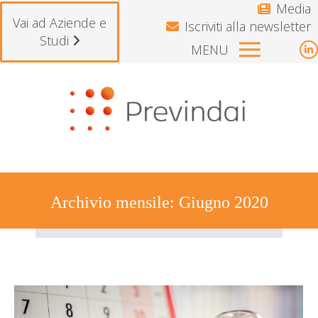
Media
Vai ad Aziende e
Iscriviti alla newsletter
Studi
MENU
L
p
Si avvisano gli iscritti che il Fondo reste
o
i
n
w
Archivio mensile:
Giugno 2020
Tu sei qui: