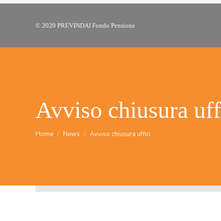
© 2020 PREVINDAI Fondo Pensione
Avviso chiusura uff
Tu sei qui:
Home
News
Avviso chiusura uffici