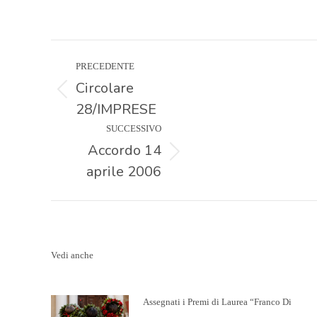
PRECEDENTE
Naviga
Circolare
Post
28/IMPRESE
tra
precedente:
SUCCESSIVO
Accordo 14
i
Prossimo
aprile 2006
post:
post
Vedi anche
Assegnati i Premi di Laurea “Franco Di