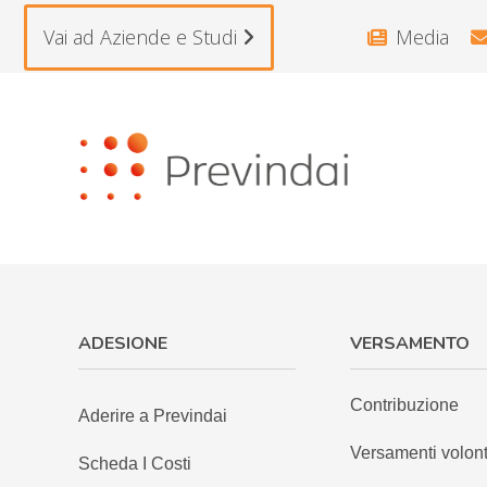
Vai ad Aziende e Studi
Media
ADESIONE
VERSAMENTO
Contribuzione
Aderire a Previndai
Versamenti volont
Scheda I Costi