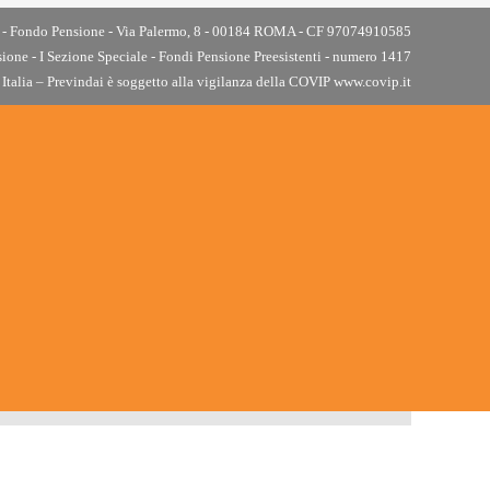
 Fondo Pensione - Via Palermo, 8 - 00184 ROMA - CF 97074910585
nsione - I Sezione Speciale - Fondi Pensione Preesistenti - numero 1417
n Italia – Previndai è soggetto alla vigilanza della COVIP
www.covip.it