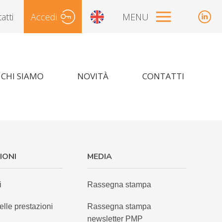
atti
Accedi
MENU
Link
pag
Si avvisano gli iscritti che il Fondo resterà c
ope
in
new
CHI SIAMO
NOVITÀ
CONTATTI
win
IONI
MEDIA
i
Rassegna stampa
elle prestazioni
Rassegna stampa
newsletter PMP