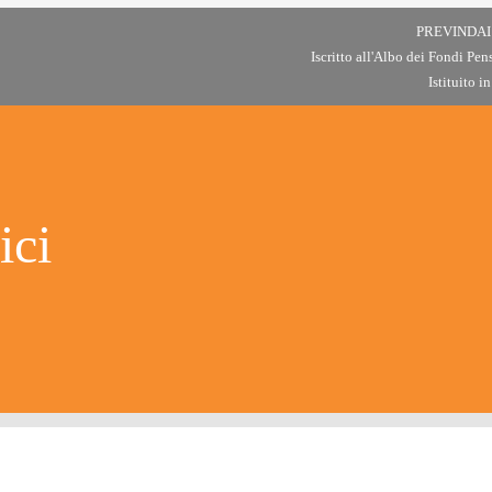
PREVINDAI -
Iscritto all'Albo dei Fondi Pe
Istituito i
ici