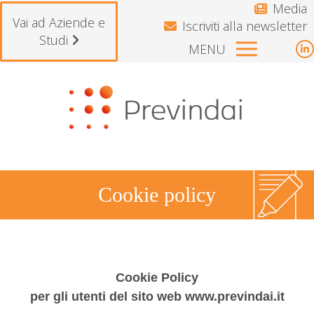
Media
Vai ad Aziende e
Iscriviti alla newsletter
Studi
MENU
L
p
Si avvisano gli iscritti che il Fondo resterà chiuso p
o
i
n
w
Cookie policy
Tu sei qui:
Cookie Policy
per gli utenti del sito web www.previndai.it