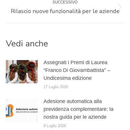
SUCCESSIVO
post
Rilascio nuove funzionalità per le aziende
Prossimo
post:
Vedi anche
Assegnati i Premi di Laurea
“Franco Di Giovambattista” –
Undicesima edizione
17 Luglio 2026
Adesione automatica alla
previdenza complementare: la
nostra guida per le aziende
9 Luglio 2026