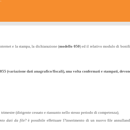
…
ternet e la stampa, la dichiarazione (
modello 050
) ed il relativo modulo di bonifi
055 (variazione dati anagrafico/fiscali), una volta confermati e stampati, devono
el trimestre (dirigente cessato e riassunto nello stesso periodo di competenza);
to dati da file
? è possibile effettuare l?inserimento di un nuovo file annullan