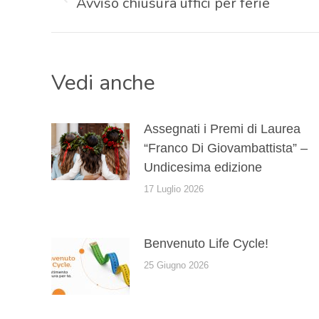
tra
Avviso chiusura uffici per ferie
Post
precedente:
i
Vedi anche
post
Assegnati i Premi di Laurea
“Franco Di Giovambattista” –
Undicesima edizione
17 Luglio 2026
Benvenuto Life Cycle!
25 Giugno 2026