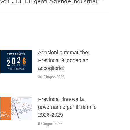
vo CCNL Dirigenti Aziende Industriali
Adesioni automatiche:
Previndai è idoneo ad
accoglierle!
30 Giugno 2026
Previndai rinnova la
governance per il triennio
2026-2029
9 Giugno 2026