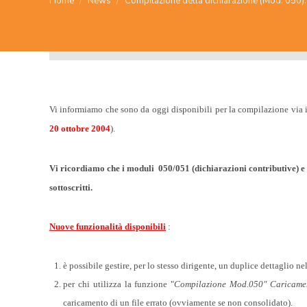
Home
News
Compilazione della dichiarazione (Mod. 050)
Vi informiamo che sono da oggi disponibili per la compilazione via in
20 ottobre 2004
).
Vi ricordiamo che i moduli
050/051 (dichiarazioni contributive) e 
sottoscritti.
Nuove funzionalità disponibili
:
è possibile gestire, per lo stesso dirigente, un duplice dettaglio n
per chi utilizza la funzione "
Compilazione Mod.050" Caricamen
caricamento di un file errato (ovviamente se non consolidato).