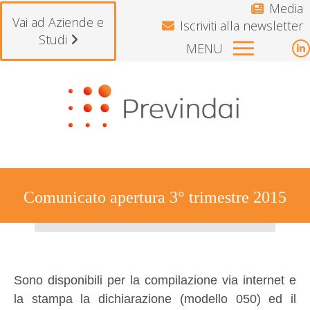
Media
Vai ad Aziende e
Iscriviti alla newsletter
Studi
MENU
L
p
Si avvisano gli iscritti che il Fondo rest
o
i
n
w
Comunicato apertura 3° trimestre 2015
Tu sei qui:
Sono disponibili per la compilazione via internet e
la stampa la dichiarazione (modello 050) ed il