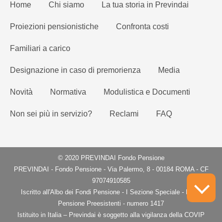
Home
Chi siamo
La tua storia in Previndai
Proiezioni pensionistiche
Confronta costi
Familiari a carico
Designazione in caso di premorienza
Media
Novità
Normativa
Modulistica e Documenti
Non sei più in servizio?
Reclami
FAQ
© 2020 PREVINDAI Fondo Pensione
PREVINDAI - Fondo Pensione - Via Palermo, 8 - 00184 ROMA - CF
97074910585
Iscritto all'Albo dei Fondi Pensione - I Sezione Speciale - Fondi
Pensione Preesistenti - numero 1417
Istituito in Italia – Previndai è soggetto alla vigilanza della COVIP