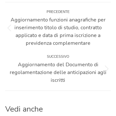
Naviga
PRECEDENTE
tra
Aggiornamento funzioni anagrafiche per
inserimento titolo di studio, contratto
Post
i
applicato e data di prima iscrizione a
precedente:
previdenza complementare
post
SUCCESSIVO
Aggiornamento del Documento di
regolamentazione delle anticipazioni agli
Prossimo
post:
iscritti
Vedi anche