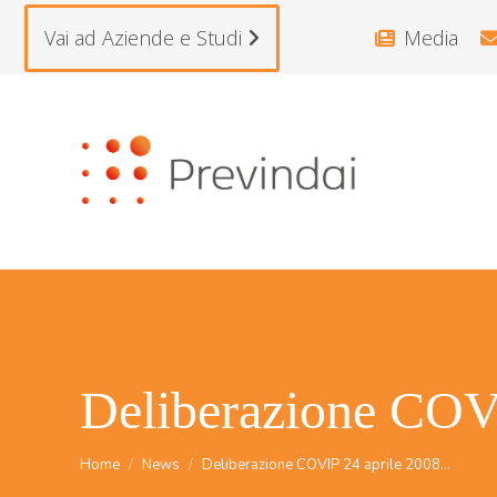
Vai ad Aziende e Studi
Media
Deliberazione COVI
Tu sei qui:
Home
News
Deliberazione COVIP 24 aprile 2008…