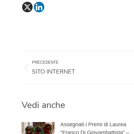
Naviga
PRECEDENTE
tra
SITO INTERNET
Post
precedente:
i
Vedi anche
post
Assegnati i Premi di Laurea
“Franco Di Giovambattista” –