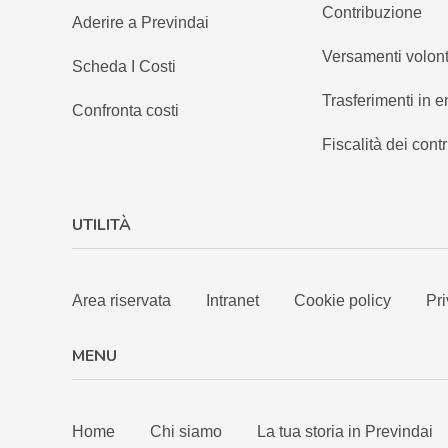
Contribuzione
Aderire a Previndai
Versamenti volont
Scheda I Costi
Trasferimenti in e
Confronta costi
Fiscalità dei contr
UTILITÀ
Area riservata
Intranet
Cookie policy
Pri
MENU
Home
Chi siamo
La tua storia in Previndai