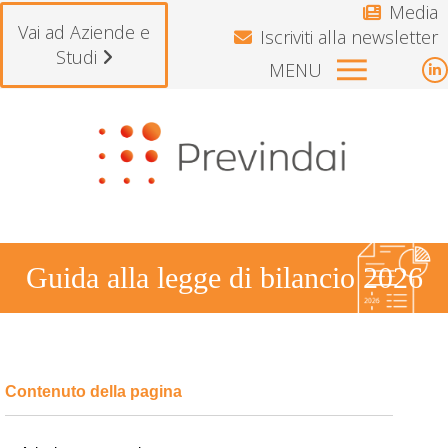
Media
Vai ad Aziende e
Iscriviti alla newsletter
Studi
MENU
L
p
scritti che il Fondo resterà chiuso per ferie dal 10 a
o
i
n
w
Guida alla legge di bilancio 2026
Tu sei qui: