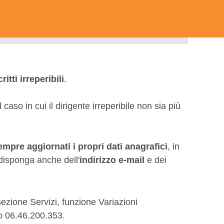
critti irreperibili
.
aso in cui il dirigente irreperibile non sia più
mpre aggiornati i propri dati anagrafici
, in
o disponga anche dell'
indirizzo e-mail
e dei
 sezione Servizi, funzione Variazioni
ro 06.46.200.353.