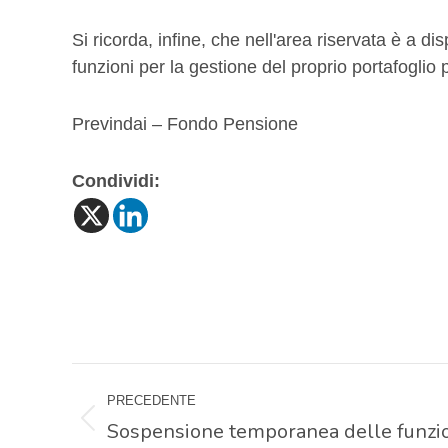
Si ricorda, infine, che nell'area riservata è a di
funzioni per la gestione del proprio portafoglio 
Previndai – Fondo Pensione
Condividi:
Naviga
PRECEDENTE
tra
Sospensione temporanea delle funzion
Post