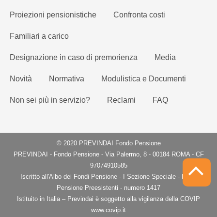
Proiezioni pensionistiche
Confronta costi
Familiari a carico
Designazione in caso di premorienza
Media
Novità
Normativa
Modulistica e Documenti
Non sei più in servizio?
Reclami
FAQ
© 2020 PREVINDAI Fondo Pensione
PREVINDAI - Fondo Pensione - Via Palermo, 8 - 00184 ROMA - CF
97074910585
Iscritto all'Albo dei Fondi Pensione - I Sezione Speciale - Fondi
Pensione Preesistenti - numero 1417
Istituito in Italia – Previndai è soggetto alla vigilanza della COVIP
www.covip.it