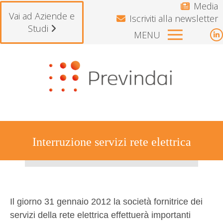
Media
Vai ad Aziende e
Iscriviti alla newsletter
Studi
MENU
L
p
Si avvisano gli iscritti che il Fond
o
i
n
w
Interruzione servizi rete elettrica
Tu sei qui:
Il giorno 31 gennaio 2012 la società fornitrice dei
servizi della rete elettrica effettuerà importanti