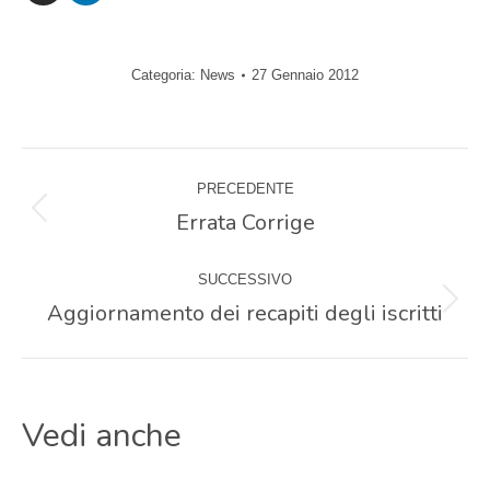
Categoria:
News
27 Gennaio 2012
Naviga
PRECEDENTE
tra
Errata Corrige
Post
precedente:
i
SUCCESSIVO
Aggiornamento dei recapiti degli iscritti
Prossimo
post
post:
Vedi anche