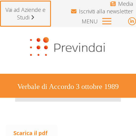
Media
Vai ad Aziende e
Iscriviti alla newsletter
Studi
MENU
L
p
Si avvisano gli iscritti che il Fondo
o
i
n
w
Verbale di Accordo 3 ottobre 1989
Tu sei qui:
Scarica il pdf