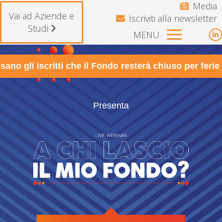
Media
Vai ad Aziende e
Iscriviti alla newsletter
Studi
MENU
L
p
ano gli iscritti che il Fondo resterà chiuso per ferie
o
i
n
w
Presenta