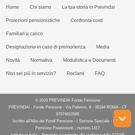
Home
Chi siamo
La tua storia in Previndai
Proiezioni pensionistiche
Confronta costi
Familiari a carico
Designazione in caso di premorienza
Media
Novità
Normativa
Modulistica e Documenti
Non sei più in servizio?
Reclami
FAQ
© 2020 PREVINDAI Fondo Pensione
PREVINDAI - Fondo Pensione - Via Palermo, 8 - 00184 ROMA - CF
97074910585
Iscritto all'Albo dei Fondi Pensione - I Sezione Speciale - Fondi
Pensione Preesistenti - numero 1417
Istituito in Italia – Previndai è soggetto alla vigilanza della COVIP