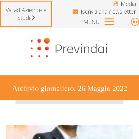
Media
Vai ad Aziende e
Iscriviti alla newsletter
Studi
MENU
L
p
Si avvisano gli iscritti che il Fondo rest
o
i
n
w
Archivio giornaliero:
26 Maggio 2022
Tu sei qui: