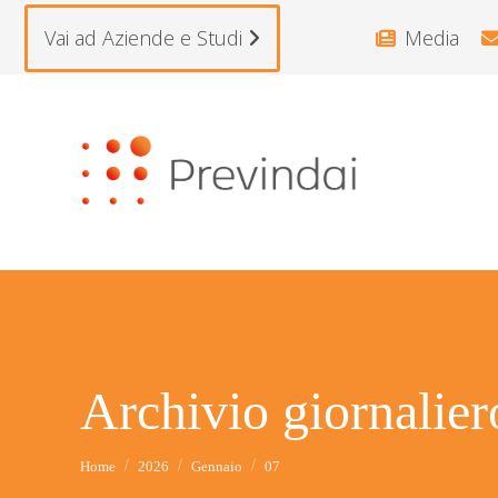
Vai ad Aziende e Studi
Media
Archivio giornalie
Tu sei qui:
Home
2026
Gennaio
07