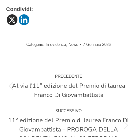
Condividi:
Categorie:
In evidenza
,
News
7 Gennaio 2026
Naviga
PRECEDENTE
tra
Al via l’11° edizione del Premio di laurea
Post
Franco Di Giovambattista
precedente:
i
SUCCESSIVO
post
11° edizione del Premio di laurea Franco Di
Giovambattista – PROROGA DELLA
Prossimo