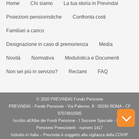
Home
Chi siamo
La tua storia in Previndai
Proiezioni pensionistiche
Confronta costi
Familiari a carico
Designazione in caso di premorienza
Media
Novità
Normativa
Modulistica e Documenti
Non sei più in servizio?
Reclami
FAQ
© 2020 PREVINDAI Fondo Pensione
PREVINDAI - Fondo Pensione - Via Palermo, 8 - 00184 ROMA - CF
97074910585
Iscritto all'Albo dei Fondi Pensione - I Sezione Speciale - Fondi
Pensione Preesistenti - numero 1417
Istituito in Italia – Previndai è soggetto alla vigilanza della COVIP