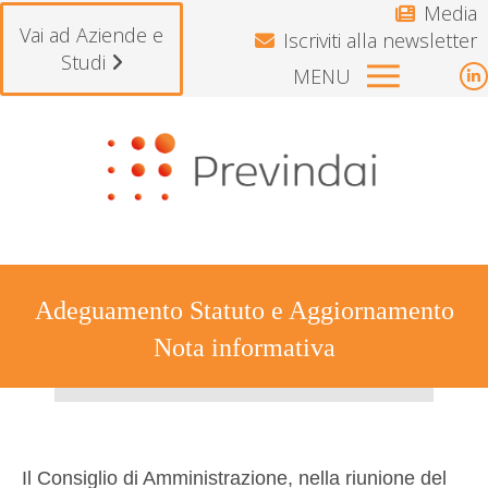
Media
Vai ad Aziende e
Iscriviti alla newsletter
Studi
MENU
L
p
Si avvisano gli iscritti che il Fondo rest
o
i
n
w
Adeguamento Statuto e Aggiornamento
Nota informativa
Tu sei qui:
Il Consiglio di Amministrazione, nella riunione del