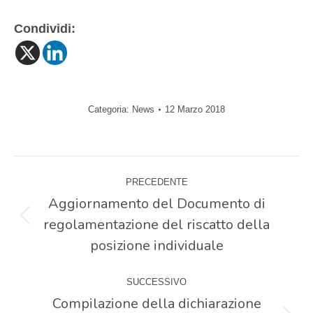
Condividi:
Categoria:
News
12 Marzo 2018
Naviga
PRECEDENTE
tra
Aggiornamento del Documento di
regolamentazione del riscatto della
Post
i
precedente:
posizione individuale
post
SUCCESSIVO
Compilazione della dichiarazione