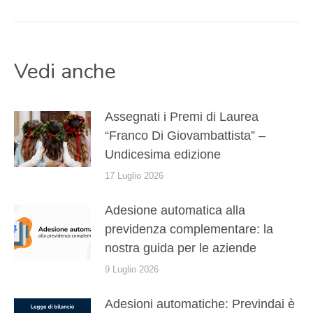
post:
Vedi anche
Assegnati i Premi di Laurea
“Franco Di Giovambattista” –
Undicesima edizione
17 Luglio 2026
Adesione automatica alla
previdenza complementare: la
nostra guida per le aziende
9 Luglio 2026
Adesioni automatiche: Previndai è