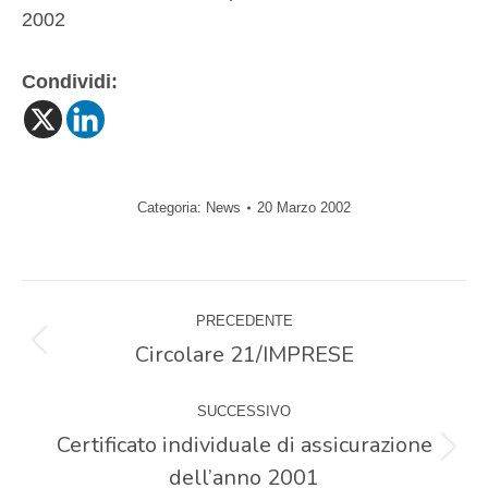
2002
Condividi:
Categoria:
News
20 Marzo 2002
Naviga
PRECEDENTE
tra
Circolare 21/IMPRESE
Post
precedente:
i
SUCCESSIVO
Certificato individuale di assicurazione
Prossimo
post
dell’anno 2001