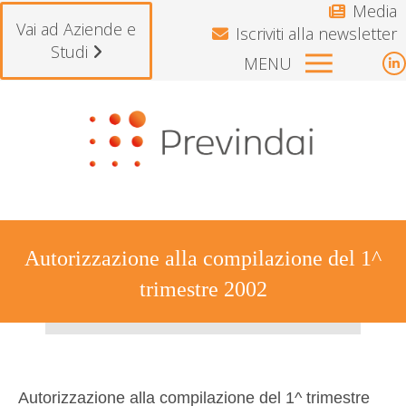
Media
Vai ad Aziende e
Iscriviti alla newsletter
Studi
MENU
L
p
Si avvisano gli iscritti che il Fondo re
o
i
n
w
Autorizzazione alla compilazione del 1^
trimestre 2002
Tu sei qui:
Autorizzazione alla compilazione del 1^ trimestre