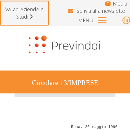
Media
Vai ad Aziende e
Iscriviti alla newsletter
Studi
MENU
L
p
Si avvisano gli iscritti che il Fondo rester
o
i
n
w
Circolare 13/IMPRESE
Tu sei qui:
Roma, 20 maggio 1996