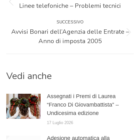
tra
Linee telefoniche – Problemi tecnici
Post
precedente:
i
SUCCESSIVO
Avvisi Bonari dell’Agenzia delle Entrate –
Prossimo
post
Anno di imposta 2005
post:
Vedi anche
Assegnati i Premi di Laurea
“Franco Di Giovambattista” –
Undicesima edizione
17 Luglio 2026
Adesione automatica alla