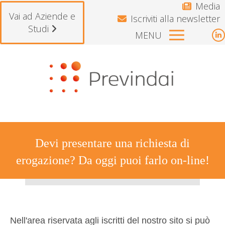
Media
Vai ad Aziende e
Iscriviti alla newsletter
Studi
MENU
L
p
Si avvisano gli iscritti che il Fon
o
i
n
w
Devi presentare una richiesta di
erogazione? Da oggi puoi farlo on-line!
Tu sei qui:
Nell'area riservata agli iscritti del nostro sito si può