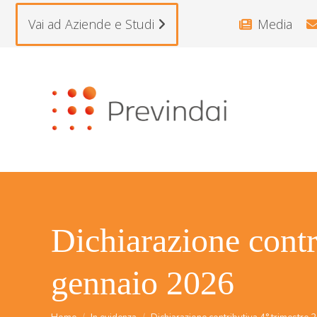
Vai ad Aziende e Studi
Media
Dichiarazione contr
gennaio 2026
Tu sei qui: