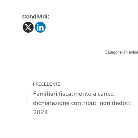
Condividi:
Categorie:
In evid
Naviga
PRECEDENTE
tra
Familiari fiscalmente a carico:
dichiarazione contributi non dedotti
Post
i
precedente:
2024
post