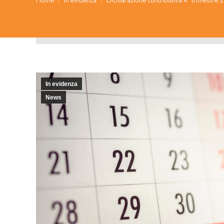
Home
In evidenza
Dichiarazione contributiva 4° trimestre
In evidenza
News