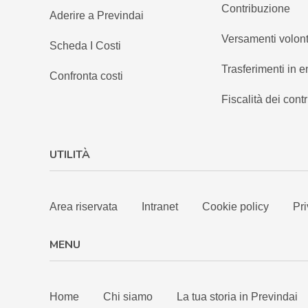
Contribuzione
Aderire a Previndai
Versamenti volont
Scheda I Costi
Trasferimenti in e
Confronta costi
Fiscalità dei contr
UTILITÀ
Area riservata
Intranet
Cookie policy
Pri
MENU
Home
Chi siamo
La tua storia in Previndai