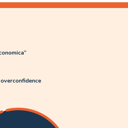
economica”
e overconfidence