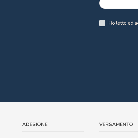
Ho letto ed a
Powered by
ARForms
ADESIONE
VERSAMENTO