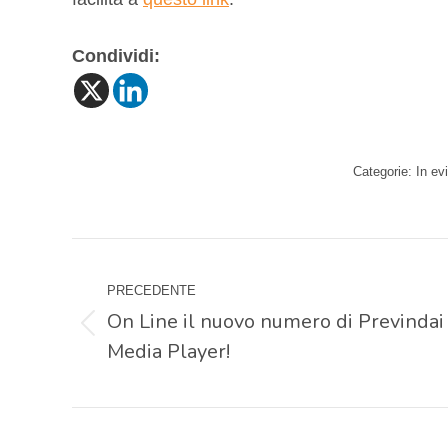
Condividi:
Categorie:
In ev
Naviga
PRECEDENTE
tra
On Line il nuovo numero di Previndai
Post
Media Player!
i
precedente:
post