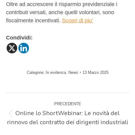
Oltre ad accrescere il risparmio previdenziale i
contributi versati, anche quelli volontari, sono
fiscalmente incentivati.
Scopri di piu’
Condividi:
Categorie:
In evidenza
,
News
13 Marzo 2025
Naviga
PRECEDENTE
tra
Online lo ShortWebinar: Le novità del
Post
rinnovo del contratto dei dirigenti industriali
precedente:
i