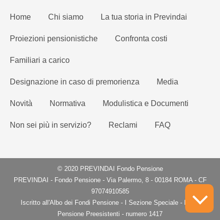
Home
Chi siamo
La tua storia in Previndai
Proiezioni pensionistiche
Confronta costi
Familiari a carico
Designazione in caso di premorienza
Media
Novità
Normativa
Modulistica e Documenti
Non sei più in servizio?
Reclami
FAQ
© 2020 PREVINDAI Fondo Pensione
PREVINDAI - Fondo Pensione - Via Palermo, 8 - 00184 ROMA - CF
97074910585
Iscritto all'Albo dei Fondi Pensione - I Sezione Speciale - Fondi
Pensione Preesistenti - numero 1417