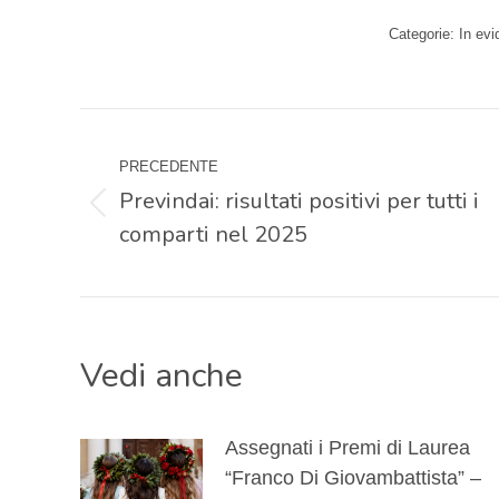
Categorie:
In ev
Naviga
PRECEDENTE
tra
Previndai: risultati positivi per tutti i
Post
comparti nel 2025
i
precedente:
post
Vedi anche
Assegnati i Premi di Laurea
“Franco Di Giovambattista” –