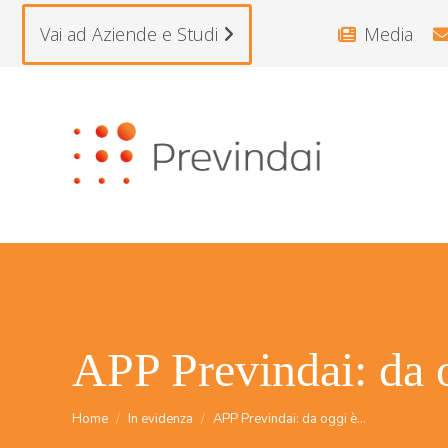
Vai ad Aziende e Studi
Media
APP Previndai: da 
Tu sei qui:
Home
In evidenza
APP Previndai: da oggi è…