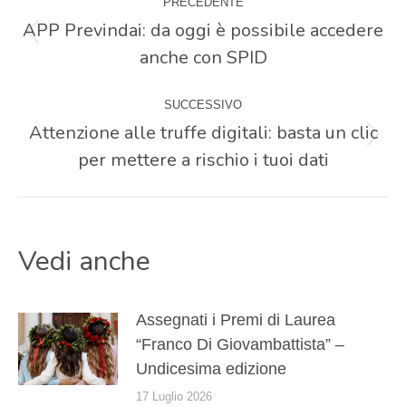
PRECEDENTE
tra
APP Previndai: da oggi è possibile accedere
Post
anche con SPID
precedente:
i
SUCCESSIVO
post
Attenzione alle truffe digitali: basta un clic
Prossimo
per mettere a rischio i tuoi dati
post:
Vedi anche
Assegnati i Premi di Laurea
“Franco Di Giovambattista” –
Undicesima edizione
17 Luglio 2026