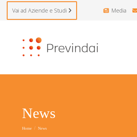
Vai ad Aziende e Studi
Media
News
Tu sei qui:
Home
News