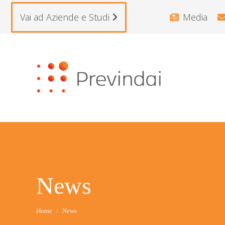
Vai ad Aziende e Studi
Media
News
Tu sei qui:
Home
News