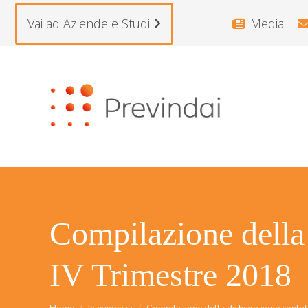
Vai ad Aziende e Studi
Media
Compilazione della 
IV Trimestre 2018
Tu sei qui: