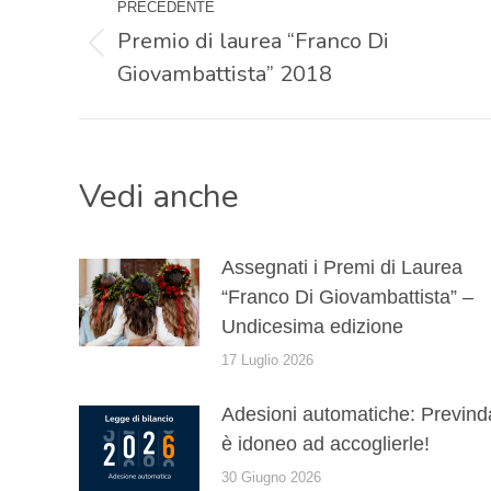
PRECEDENTE
tra
Premio di laurea “Franco Di
Post
Giovambattista” 2018
precedente:
i
post
Vedi anche
Assegnati i Premi di Laurea
“Franco Di Giovambattista” –
Undicesima edizione
17 Luglio 2026
Adesioni automatiche: Prevind
è idoneo ad accoglierle!
30 Giugno 2026