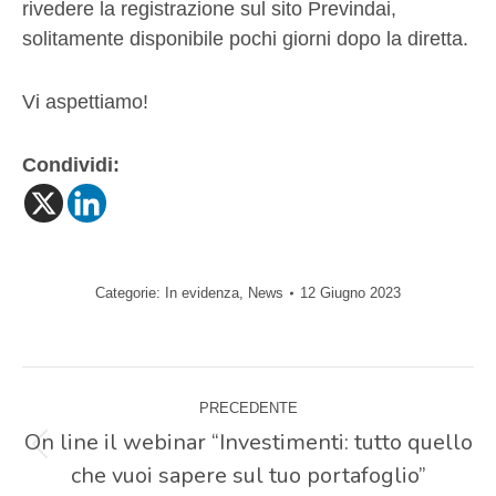
rivedere la registrazione sul sito Previndai,
solitamente disponibile pochi giorni dopo la diretta.
Vi aspettiamo!
Condividi:
Categorie:
In evidenza
,
News
12 Giugno 2023
Naviga
PRECEDENTE
tra
On line il webinar “Investimenti: tutto quello
Post
che vuoi sapere sul tuo portafoglio”
precedente: