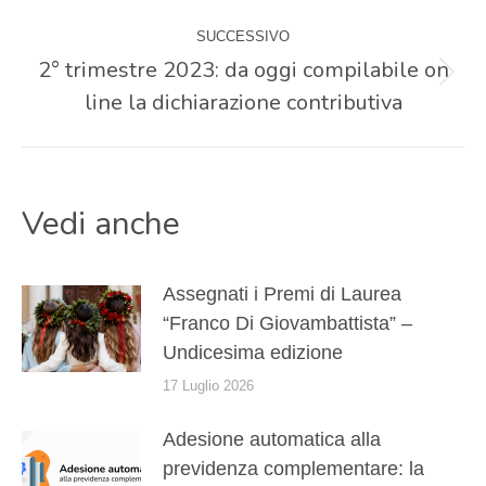
i
SUCCESSIVO
post
2° trimestre 2023: da oggi compilabile on
Prossimo
line la dichiarazione contributiva
post:
Vedi anche
Assegnati i Premi di Laurea
“Franco Di Giovambattista” –
Undicesima edizione
17 Luglio 2026
Adesione automatica alla
previdenza complementare: la