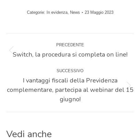
Categorie:
In evidenza
,
News
23 Maggio 2023
Naviga
PRECEDENTE
tra
Switch, la procedura si completa on line!
Post
precedente:
i
SUCCESSIVO
I vantaggi fiscali della Previdenza
post
complementare, partecipa al webinar del 15
Prossimo
post:
giugno!
Vedi anche