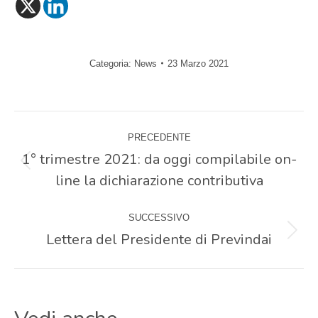
Categoria:
News
23 Marzo 2021
Naviga
PRECEDENTE
tra
1° trimestre 2021: da oggi compilabile on-
Post
line la dichiarazione contributiva
precedente:
i
SUCCESSIVO
post
Lettera del Presidente di Previndai
Prossimo
post: