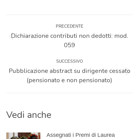
Naviga
PRECEDENTE
tra
Dichiarazione contributi non dedotti: mod.
Post
059
precedente:
i
SUCCESSIVO
post
Pubblicazione abstract su dirigente cessato
Prossimo
(pensionato e non pensionato)
post:
Vedi anche
Assegnati i Premi di Laurea