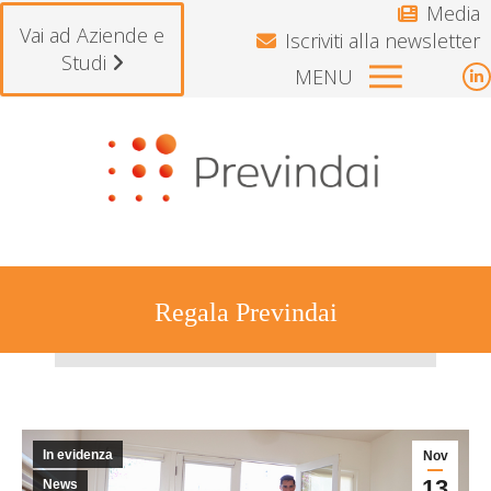
Media
Vai ad Aziende e
Iscriviti alla newsletter
Studi
MENU
L
p
avvisano gli iscritti che il Fondo resterà chiuso per 
o
i
n
w
Regala Previndai
Tu sei qui:
In evidenza
Nov
13
News