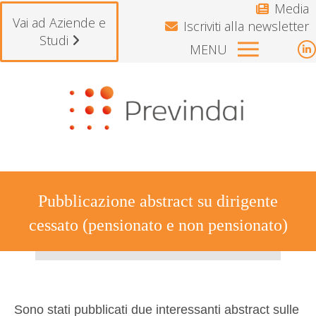
Media
Vai ad Aziende e
Iscriviti alla newsletter
Studi
MENU
L
p
Si avvisano gli iscritti che il Fondo rest
o
i
n
w
Pubblicazione abstract su dirigente
cessato (pensionato e non pensionato)
Tu sei qui:
Sono stati pubblicati due interessanti abstract sulle