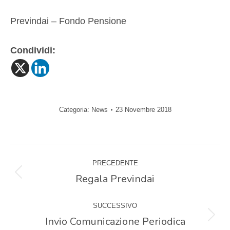
Previndai – Fondo Pensione
Condividi:
Categoria:
News
23 Novembre 2018
Naviga
PRECEDENTE
tra
Regala Previndai
Post
precedente:
i
SUCCESSIVO
Invio Comunicazione Periodica
Prossimo